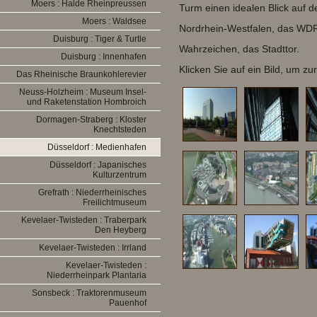
Moers : Halde Rheinpreussen
Turm einen idealen Blick auf 
Moers : Waldsee
Nordrhein-Westfalen, das WDR
Duisburg : Tiger & Turtle
Wahrzeichen, das Stadttor.
Duisburg : Innenhafen
Klicken Sie auf ein Bild, um z
Das Rheinische Braunkohlerevier
Neuss-Holzheim : Museum Insel-
und Raketenstation Hombroich
Dormagen-Straberg : Kloster
Knechtsteden
Düsseldorf : Medienhafen
Düsseldorf : Japanisches
Kulturzentrum
Grefrath : Niederrheinisches
Freilichtmuseum
Kevelaer-Twisteden : Traberpark
Den Heyberg
Kevelaer-Twisteden : Irrland
Kevelaer-Twisteden :
Niederrheinpark Plantaria
Sonsbeck : Traktorenmuseum
Pauenhof