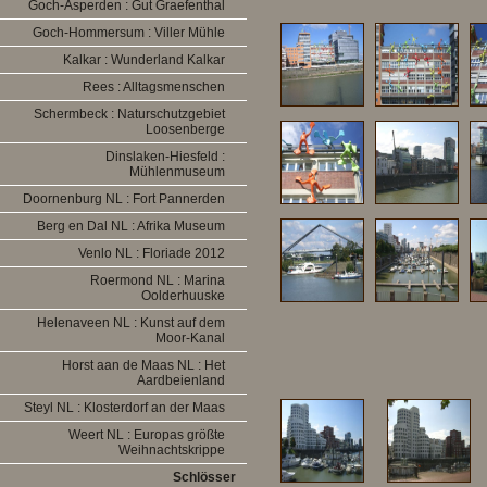
Goch-Asperden : Gut Graefenthal
Goch-Hommersum : Viller Mühle
Kalkar : Wunderland Kalkar
Rees : Alltagsmenschen
Schermbeck : Naturschutzgebiet
Loosenberge
Dinslaken-Hiesfeld :
Mühlenmuseum
Doornenburg NL : Fort Pannerden
Berg en Dal NL : Afrika Museum
Venlo NL : Floriade 2012
Roermond NL : Marina
Oolderhuuske
Helenaveen NL : Kunst auf dem
Moor-Kanal
Horst aan de Maas NL : Het
Aardbeienland
Steyl NL : Klosterdorf an der Maas
Weert NL : Europas größte
Weihnachtskrippe
Schlösser