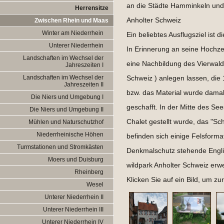
an die Städte Hamminkeln und
Herrensitze
Anholter Schweiz
Zwischen Rhein und Maas
Winter am Niederrhein
Ein beliebtes Ausflugsziel ist d
Unterer Niederrhein
In Erinnerung an seine Hochze
Landschaften im Wechsel der
eine Nachbildung des Vierwald
Jahreszeiten I
Landschaften im Wechsel der
Schweiz ) anlegen lassen, die
Jahreszeiten II
bzw. das Material wurde damal
Die Niers und Umgebung I
geschafft. In der Mitte des See
Die Niers und Umgebung II
Chalet gestellt wurde, das "S
Mühlen und Naturschutzhof
Niederrheinische Höhen
befinden sich einige Felsform
Turmstationen und Stromkästen
Denkmalschutz stehende Engli
Moers und Duisburg
wildpark Anholter Schweiz erwe
Rheinberg
Klicken Sie auf ein Bild, um z
Wesel
Unterer Niederrhein II
Unterer Niederrhein III
Unterer Niederrhein IV