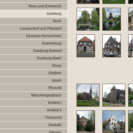
Rees und Emmerich
Isselburg
Goch
Louisendorf und Pfalzdorf
Kevelaer-Kervenheim
Kranenburg
Duisburg-Ruhrort
Duisburg-Baerl
Orsoy
Geldern
Issum
Rheurdt
Mönchengladbach
Krefeld I
Krefeld II
Tönisvorst
Grefrath
Viersen