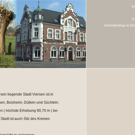
I
G
Schmetterlinge in De
ein liegende Stadt Viersen ist in
ersen, Boisheim, Dülken und Süchteln.
n ( höchste Erhebung 90,70 m ) be-
e Stadt ist auch Sitz des Kreises