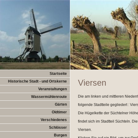
Startseite
Viersen
Historische Stadt - und Ortskerne
Veranstaltungen
Die am linken und mittleren Niederrh
Wassermühlenroute
Gärten
folgende Stadtteile gegliedert : Vi
Oldtimer
Die Hügelkette der Süchtelner Höhe
Verschiedenes
findet sich im Stadtteil Süchteln. Di
Schlösser
Viersen.
Burgen