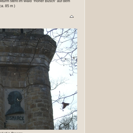
ckturm steht im Wald "Hoher Busch" auf dem
ca. 85 m )