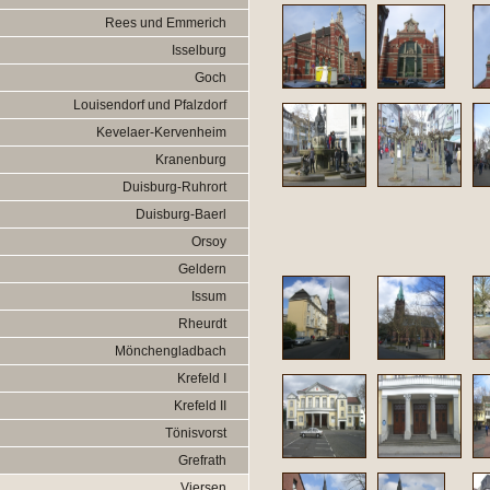
Rees und Emmerich
Isselburg
Goch
Louisendorf und Pfalzdorf
Kevelaer-Kervenheim
Kranenburg
Duisburg-Ruhrort
Duisburg-Baerl
Orsoy
Geldern
Issum
Rheurdt
Mönchengladbach
Krefeld I
Krefeld II
Tönisvorst
Grefrath
Viersen