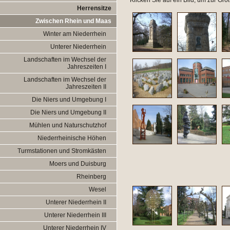
Klicken Sie auf ein Bild, um zur Gr
Herrensitze
Zwischen Rhein und Maas
Winter am Niederrhein
Unterer Niederrhein
Landschaften im Wechsel der
Jahreszeiten I
Landschaften im Wechsel der
Jahreszeiten II
Die Niers und Umgebung I
Die Niers und Umgebung II
Mühlen und Naturschutzhof
Niederrheinische Höhen
Turmstationen und Stromkästen
Moers und Duisburg
Rheinberg
Wesel
Unterer Niederrhein II
Unterer Niederrhein III
Unterer Niederrhein IV