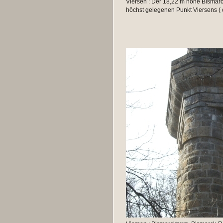
Viersen : Der 18,22 m hohe Bismar
höchst gelegenen Punkt Viersens ( 