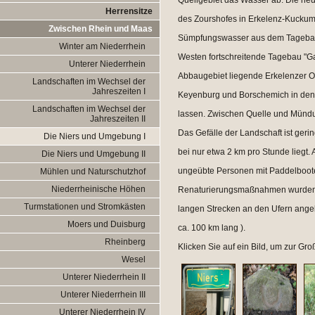
Quellgebiet das Wasser ab. Die heu
Herrensitze
des Zourshofes in Erkelenz-Kuckum
Zwischen Rhein und Maas
Sümpfungswasser aus dem Tagebau
Winter am Niederrhein
Westen fortschreitende Tagebau "Garz
Unterer Niederrhein
Abbaugebiet liegende Erkelenzer Ort
Landschaften im Wechsel der
Jahreszeiten I
Keyenburg und Borschemich in den
Landschaften im Wechsel der
lassen. Zwischen Quelle und Münd
Jahreszeiten II
Das Gefälle der Landschaft ist geri
Die Niers und Umgebung I
bei nur etwa 2 km pro Stunde liegt. 
Die Niers und Umgebung II
ungeübte Personen mit Paddelbooten
Mühlen und Naturschutzhof
Niederrheinische Höhen
Renaturierungsmaßnahmen wurden
Turmstationen und Stromkästen
langen Strecken an den Ufern ange
Moers und Duisburg
ca. 100 km lang ).
Rheinberg
Klicken Sie auf ein Bild, um zur Gr
Wesel
Unterer Niederrhein II
Unterer Niederrhein III
Unterer Niederrhein IV