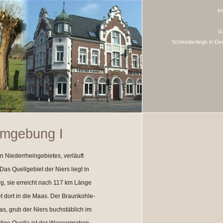
I
G
Schmetterlinge in De
Umgebung I
n Niederrheingebietes, verläuft
as Quellgebiet der Niers liegt in
g, sie erreicht nach 117 km Länge
 dort in die Maas. Der Braunkohle-
as, grub der Niers buchstäblich im