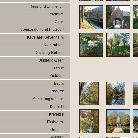
Rees und Emmerich
Isselburg
Goch
Louisendorf und Pfalzdorf
Kevelaer-Kervenheim
Kranenburg
Duisburg-Ruhrort
Duisburg-Baerl
Orsoy
Geldern
Issum
Rheurdt
Mönchengladbach
Krefeld I
Krefeld II
Tönisvorst
Grefrath
Viersen