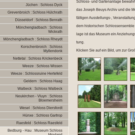
Schloss- und Gartenanlage bewahrt 
Jüchen : Schloss Dyck
das Joseph Beuys Archiv und die Mu
Grevenbroich : Schloss Hülchrath
fältigen Ausstellungs-, Veranstaltu
Düsseldorf : Schloss Benrath
dem historischen Schlossensemble i
Mönchengladbach : Schloss
Wickrath
lage ist das Museum ein Anziehungs
Mönchengladbach : Schloss Rheydt
tung.
Korschenbroich : Schloss
Klicken Sie auf ein Bild, um zur Gr
Myllendonk
Nettetal : Schloss Krickenbeck
Weeze : Schloss Wissen
Weeze : Schlossruine Hertefeld
Geldern : Schloss Haag
Walbeck : Schloss Walbeck
Neukirchen - Vluyn : Schloss
Bloemersheim
Wesel : Schloss Diersfordt
Hünxe : Schloss Gartrop
Raesfeld : Schloss Raesfeld
Bedburg - Hau : Museum Schloss
Moyland