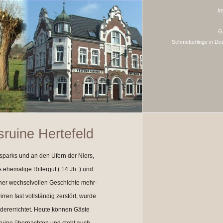
I
G
Schmetterlinge in De
ruine Hertefeld
sparks und an den Ufern der Niers,
s ehemalige Rittergut ( 14 Jh. ) und
ner wechselvollen Geschichte mehr-
ren fast vollständig zerstört, wurde
edererrichtet. Heute können Gäste