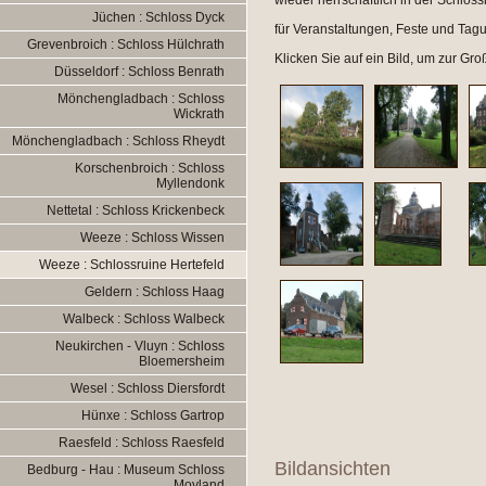
wieder herrschaftlich in der Schlos
Jüchen : Schloss Dyck
für Veranstaltungen, Feste und Tag
Grevenbroich : Schloss Hülchrath
Klicken Sie auf ein Bild, um zur Gr
Düsseldorf : Schloss Benrath
Mönchengladbach : Schloss
Wickrath
Mönchengladbach : Schloss Rheydt
Korschenbroich : Schloss
Myllendonk
Nettetal : Schloss Krickenbeck
Weeze : Schloss Wissen
Weeze : Schlossruine Hertefeld
Geldern : Schloss Haag
Walbeck : Schloss Walbeck
Neukirchen - Vluyn : Schloss
Bloemersheim
Wesel : Schloss Diersfordt
Hünxe : Schloss Gartrop
Raesfeld : Schloss Raesfeld
Bildansichten
Bedburg - Hau : Museum Schloss
Moyland