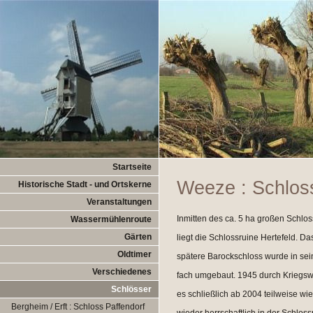
Startseite
Weeze : Schloss
Historische Stadt - und Ortskerne
Veranstaltungen
Inmitten des ca. 5 ha großen Schlos
Wassermühlenroute
Gärten
liegt die Schlossruine Hertefeld. Da
Oldtimer
spätere Barockschloss wurde in sei
Verschiedenes
fach umgebaut. 1945 durch Kriegswir
Schlösser
es schließlich ab 2004 teilweise wi
Bergheim / Erft : Schloss Paffendorf