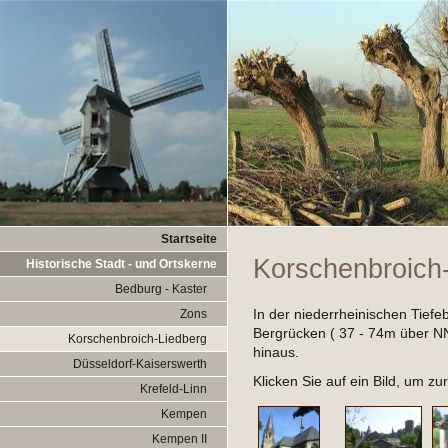
Startseite
Korschenbroich
Historische Stadt - und Ortskerne
Bedburg - Kaster
In der niederrheinischen Tiefe
Zons
Bergrücken ( 37 - 74m über N
Korschenbroich-Liedberg
hinaus.
Düsseldorf-Kaiserswerth
Klicken Sie auf ein Bild, um z
Krefeld-Linn
Kempen
Kempen II