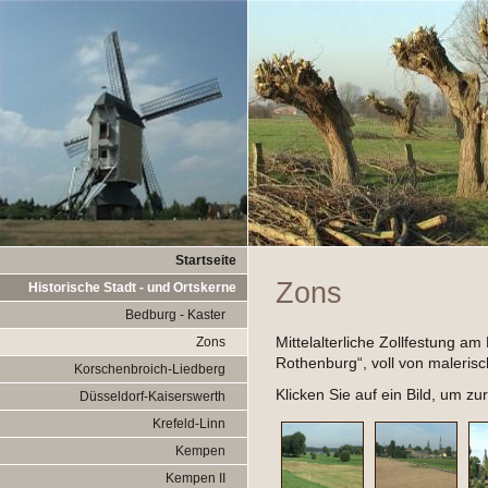
Startseite
Zons
Historische Stadt - und Ortskerne
Bedburg - Kaster
Mittelalterliche Zollfestung am
Zons
Rothenburg“, voll von maleris
Korschenbroich-Liedberg
Klicken Sie auf ein Bild, um z
Düsseldorf-Kaiserswerth
Krefeld-Linn
Kempen
Kempen II