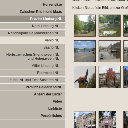
starke Konkurrenz durch die Stad
Herrensitze
Klicken Sie auf ein Bild, um zur Gr
Zwischen Rhein und Maas
Provinz Limburg NL
Nord-Limburg NL
Nationalpark De Maasduinen NL
Venlo NL
Baarlo NL
Herbst zwischen Griendtsveen NL
und Helenaveen NL
Mittel-Limburg NL
Roermond NL
Leudal NL und Echt-Susteren NL
Provinz Gelderland NL
Anzahl der Bilder
Video
Linkliste
Persönliches