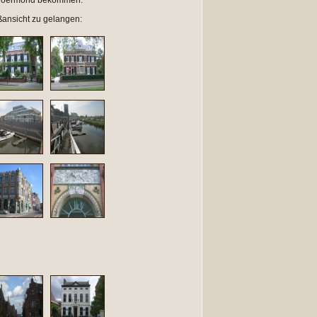
t Roermond bekommen.
oßansicht zu gelangen: